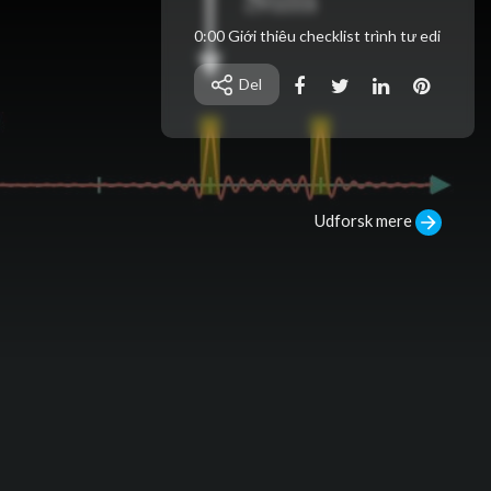
0:00 Giới thiệu checklist trình tự edi
t và checklist tự kiểm tra chất lượng
video
Del
4:13 Quay lại phân tích về quy trình
edit cũ
4:55 Cải tiến về cách tìm hình ảnh _
Dùng AI tìm kiếm hình ảnh (Nếu tạo
thì phải soát lỗi chính tả nếu có)
6:40 Nếu được có thể tìm video tăn
Udforsk mere
g sinh động hơn
9:00 Cho vào thư mục riêng để trán
h phát sinh lỗi (Không tìm thấy tệp n
guồn)
9:50 Không tải ảnh trực tiếp mà sử
dụng chụp ảnh màn hình
12:10 Lưu ý về việc chỉnh sửa video
ghép mặt
12:58 Lưu ý về tạo script (sẽ dùng fil
e srt được cung cấp)
21:08 Chú ý về cách xuất video, gửi l
ink báo cáo