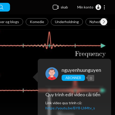
skab
Min konto
er og blogs
Komedie
Underholdning
Nyheder & Polit
nguyenhuunguyen
ABONNER
0
Quy trình edit video cải tiến
Link video quy trình cũ:
https://youtu.be/BY8-LhMtv_s