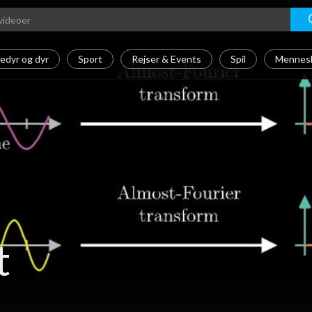
edyr og dyr
Sport
Rejser & Events
Spil
Mennesk
t