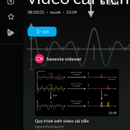
08/20/25
·
musik
·
23:04
Spil
Seneste videoer
23:04
Quy trình edit video cải tiến
nguyenhuunguyen