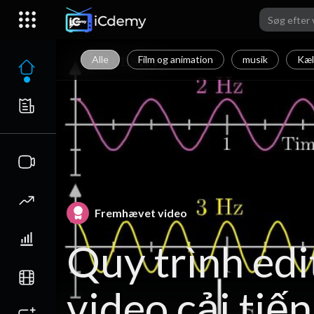
Alle
Film og animation
musik
Kæl
Fremhævet video
Quy trình edi
video cải tiến